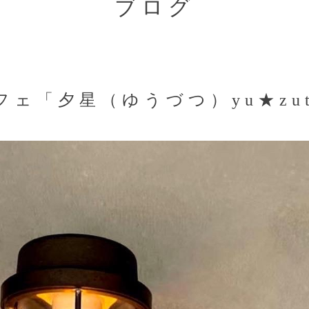
ブログ
ェ「夕星（ゆうづつ）yu★zu