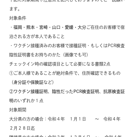
ます。
対象条件
・
福岡・熊本・宮崎・山口・愛媛・大分
ご在住のお客様で宿
泊される方が本人であること
・ワクチン接種済みのお客様で接種証明・もしくはPCR検査
陰性証明書をお持ちのかた（画像でも可）
チェックイン時の確認項目として
必要になる書類2点
①ご本人様であることが絶対条件で、住所確認できるもの
（
身分証
や
保険証
など）
②
ワクチン接種証明
、
陰性だったPCR検査証明
、
抗原検査証
明
のいずれか１点
対象期間
大分県の方の場合：令和４年 １月１日 ～ 令和４年
２月２８日迄