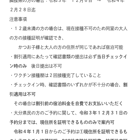
隣接県の方の場合：令和３年 １２月６日 ～ 令和４年
２月２８日迄
注意事項
・１２歳未満の方の場合は、現在接種不可のため
同室の大人
の方の接種証明が確認でき、
かつお子様と大人の方の住所が同じであれば宿泊可能
・割引適用にあたって確認書類の提出は必ず
当日チェックイ
ン時のみ
後日提出は不可
・ワクチン接種歴は２回接種完了していること
・チェックイン時、確認書類のいずれかが不十分の場合、
割
引適用は不可
その場合は
割引前の宿泊料金を自費でお支払いいただく
・大分県民の方のご予約に関して、
令和３年１２月３１日の
予約分までは、現住所を証明できるもののみで案内可
令和４年１月１日
からのご予約は
①現住所を証明できるも